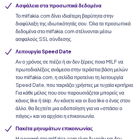
Ασφάλεια στα προσωπικά δεδομένα
Το milfakia.com δίνει ιδιαίτερη βαρύτητα στην
διαφύλαξη της ιδιωτικότητάς σου. Όλα τα προσωπικά
δεδομένα στο milfakia.com στέλνονται μέσω
ασφαλούς SSL σύνδεσης.
Λειτουργία Speed Date
Αν ο χρόνος σε πιέζει ή αν δεν ξέρεις ποια MILF να
πρωτοδιαλέξεις ανάμεσα στην τεράστια βάση μελών
του milfakia.com, η σελίδα προτείνει τη λειτουργία
Speed Date, που ταιριάζει χρήστες με τυχαία κριτήρια.
Για κάθε μέλος που σου παρουσιάζεται μπορείς να
κάνεις like ή skip. Αν κάνετε και οι δυο like ο ένας στον
άλλο, θα δεχτείτε μια ειδοποίηση για να «σπάσει ο
πάγος» και να αρχίσει η επικοινωνία.
Πακέτα μηνυμάτων επικοινωνίας
Η εγγραφή στο milfakia.com είναι δωρεάν και δεν