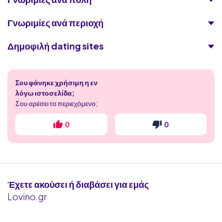
Γνωριμίες ανά περιοχή
Δημοφιλή dating sites
C-Date
Σου φάνηκε χρήσιμη η εν
Lust
λόγω ιστοσελίδα;
Σου αρέσει το περιεχόμενο;
Φίλοι με Προνόμια
0
0
Badoo
GreekDick
MilfChat
Έχετε ακούσει ή διαβάσει για εμάς
Lovino.gr
Eurofling