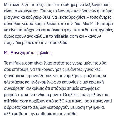
Μια άλλη λέξη που έχει μπει στο καθημερινό λεξιλόγιό μας,
είναι το «κούγκαρ». Όπως το λιοντάρι των βουνών ή πούμα,
μια γυναίκα κούγκαρ θέλει να «καταβροχθίσει» τους άντρες,
συνήθως νεαρότερης ηλικίας από την ίδια. Μια MILF μπορεί
να είναι ταυτόχρονα και κούγκαρ ή όχι, και οι δυο κατηγορίες
όμως έχουν ανακαλύψει το milfakia.com και «κάνουν
παιχνίδι» μέσα από την ιστοσελίδα.
MILF ανεξαρτήτως ηλικίας
Το milfakia.com είναι ένας ιστότοπος γνωριμιών που θα
σου επιτρέψει να επικοινωνήσεις με άντρες, γυναίκες,
ζευγάρια και τρανσέξουαλ, να συνομιλήσεις μαζί τους, να
φλερτάρεις και ενδεχομένως να κανονίσεις μια ερωτική
συνεύρεση, αν κρίνεις ότι υπάρχει σημείο επαφής και
μοιράζεστε κοινά ενδιαφέροντα. Οι ηλικίες των μελών του
milfakia.com αρχίζουν από τα 30 και πάνε… όσο πάνε, γιατί
ο έρωτας και το σεξ δεν λειτουργούν με βάση την ηλικία,
αλλά με βάση την επιθυμία και τον πόθο.