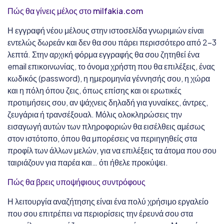
Πώς θα γίνεις μέλος στο milfakia.com
Η εγγραφή νέου μέλους στην ιστοσελίδα γνωριμιών είναι
εντελώς δωρεάν και δεν θα σου πάρει περισσότερο από 2-3
λεπτά. Στην αρχική φόρμα εγγραφής θα σου ζητηθεί ένα
email επικοινωνίας, το όνομα χρήστη που θα επιλέξεις, ένας
κωδικός (password), η ημερομηνία γέννησής σου, η χώρα
και η πόλη όπου ζεις, όπως επίσης και οι ερωτικές
προτιμήσεις σου, αν ψάχνεις δηλαδή για γυναίκες, άντρες,
ζευγάρια ή τρανσέξουαλ. Μόλις ολοκληρώσεις την
εισαγωγή αυτών των πληροφοριών θα εισέλθεις αμέσως
στον ιστότοπο, όπου θα μπορέσεις να περιηγηθείς στα
προφίλ των άλλων μελών, για να επιλέξεις τα άτομα που σου
ταιριάζουν για παρέα και… ότι ήθελε προκύψει.
Πώς θα βρεις υποψήφιους συντρόφους
Η λειτουργία αναζήτησης είναι ένα πολύ χρήσιμο εργαλείο
που σου επιτρέπει να περιορίσεις την έρευνά σου στα