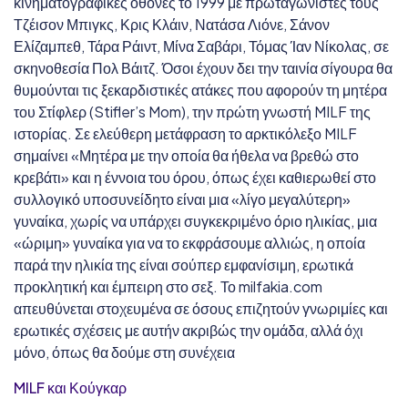
κινηματογραφικές οθόνες το 1999 με πρωταγωνιστές τους
Τζέισον Μπιγκς, Κρις Κλάιν, Νατάσα Λιόνε, Σάνον
Ελίζαμπεθ, Τάρα Ράιντ, Μίνα Σαβάρι, Τόμας Ίαν Νίκολας, σε
σκηνοθεσία Πολ Βάιτζ. Όσοι έχουν δει την ταινία σίγουρα θα
θυμούνται τις ξεκαρδιστικές ατάκες που αφορούν τη μητέρα
του Στίφλερ (Stifler’s Mom), την πρώτη γνωστή MILF της
ιστορίας. Σε ελεύθερη μετάφραση το αρκτικόλεξο MILF
σημαίνει «Μητέρα με την οποία θα ήθελα να βρεθώ στο
κρεβάτι» και η έννοια του όρου, όπως έχει καθιερωθεί στο
συλλογικό υποσυνείδητο είναι μια «λίγο μεγαλύτερη»
γυναίκα, χωρίς να υπάρχει συγκεκριμένο όριο ηλικίας, μια
«ώριμη» γυναίκα για να το εκφράσουμε αλλιώς, η οποία
παρά την ηλικία της είναι σούπερ εμφανίσιμη, ερωτικά
προκλητική και έμπειρη στο σεξ. Το milfakia.com
απευθύνεται στοχευμένα σε όσους επιζητούν γνωριμίες και
ερωτικές σχέσεις με αυτήν ακριβώς την ομάδα, αλλά όχι
μόνο, όπως θα δούμε στη συνέχεια
MILF και Κούγκαρ