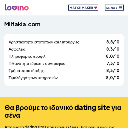
MATCHMAKER
ΜΕΝΟΎ
Milfakia.com
Χρηστικότητα ιστοτόπων και λειτουργίες:
8,8/10
Ασφάλεια:
8,3/10
Πληροφορίες προφίλ:
8,0/10
Πιθανότητα εύρεσης συντρόφου:
7,3/10
Τμήμα υποστήριξης:
8,3/10
Τιμολόγηση των υπηρεσιών :
8,0/10
Θα βρούμε το ιδανικό dating site για
σένα
Από όλα τα dating sites που έχουμε ελέγξει, θα βρούμε ακριβώς