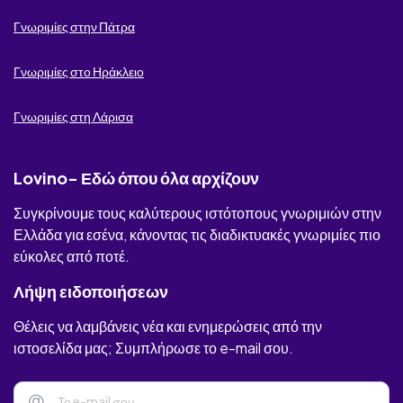
Online fantasioseis
Γνωριμίες στην Πάτρα
Rantevou.online
Γνωριμίες στο Ηράκλειο
Victoria Milan
Γνωριμίες στη Λάρισα
Eligible Greeks
Lov
Lovino- Εδώ όπου όλα αρχίζουν
ΆτακτοΦλερτ
Συγκρίνουμε τους καλύτερους ιστότοπους γνωριμιών στην
Ελλάδα για εσένα, κάνοντας τις διαδικτυακές γνωριμίες πιο
Erodate
εύκολες από ποτέ.
Tender Mums
Λήψη ειδοποιήσεων
Θέλεις να λαμβάνεις νέα και ενημερώσεις από την
Asvgoume
ιστοσελίδα μας; Συμπλήρωσε το e-mail σου.
Elmaz
@