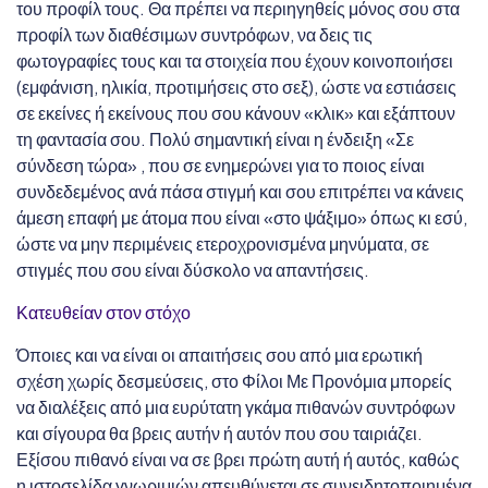
του προφίλ τους. Θα πρέπει να περιηγηθείς μόνος σου στα
προφίλ των διαθέσιμων συντρόφων, να δεις τις
φωτογραφίες τους και τα στοιχεία που έχουν κοινοποιήσει
(εμφάνιση, ηλικία, προτιμήσεις στο σεξ), ώστε να εστιάσεις
σε εκείνες ή εκείνους που σου κάνουν «κλικ» και εξάπτουν
τη φαντασία σου. Πολύ σημαντική είναι η ένδειξη «Σε
σύνδεση τώρα» , που σε ενημερώνει για το ποιος είναι
συνδεδεμένος ανά πάσα στιγμή και σου επιτρέπει να κάνεις
άμεση επαφή με άτομα που είναι «στο ψάξιμο» όπως κι εσύ,
ώστε να μην περιμένεις ετεροχρονισμένα μηνύματα, σε
στιγμές που σου είναι δύσκολο να απαντήσεις.
Κατευθείαν στον στόχο
Όποιες και να είναι οι απαιτήσεις σου από μια ερωτική
σχέση χωρίς δεσμεύσεις, στο Φίλοι Με Προνόμια μπορείς
να διαλέξεις από μια ευρύτατη γκάμα πιθανών συντρόφων
και σίγουρα θα βρεις αυτήν ή αυτόν που σου ταιριάζει.
Εξίσου πιθανό είναι να σε βρει πρώτη αυτή ή αυτός, καθώς
η ιστοσελίδα γνωριμιών απευθύνεται σε συνειδητοποιημένα