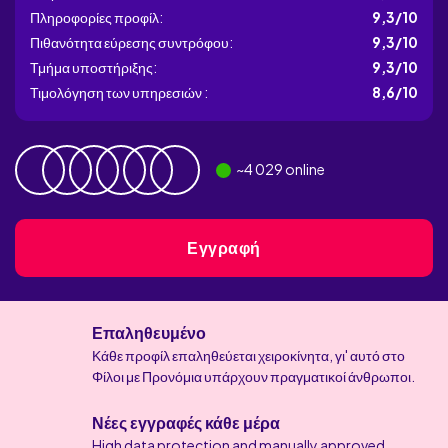
Πληροφορίες προφίλ:
9,3/10
Πιθανότητα εύρεσης συντρόφου:
9,3/10
Τμήμα υποστήριξης:
9,3/10
Τιμολόγηση των υπηρεσιών :
8,6/10
~
4 029
online
Εγγραφή
Επαληθευμένο
Κάθε προφίλ επαληθεύεται χειροκίνητα, γι' αυτό στο
Φίλοι με Προνόμια υπάρχουν πραγματικοί άνθρωποι.
Νέες εγγραφές κάθε μέρα
High data protection and manually approved