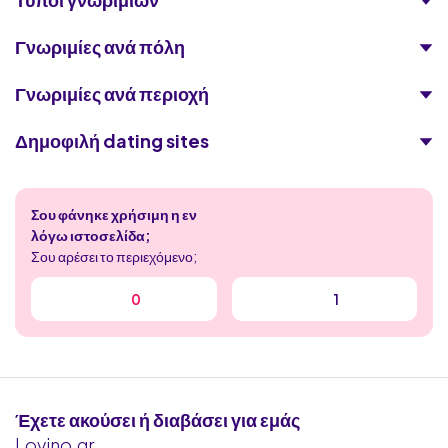
Γνωριμίες ανά πόλη
Γνωριμίες ανά περιοχή
Δημοφιλή dating sites
C-Date
Σου φάνηκε χρήσιμη η εν
Lust
λόγω ιστοσελίδα;
Σου αρέσει το περιεχόμενο;
Φίλοι με Προνόμια
0
1
Badoo
GreekDick
MilfChat
Έχετε ακούσει ή διαβάσει για εμάς
Lovino.gr