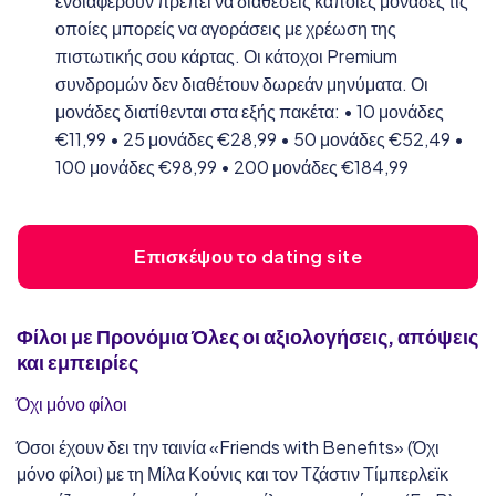
ενδιαφέρουν πρέπει να διαθέσεις κάποιες μονάδες τις
οποίες μπορείς να αγοράσεις με χρέωση της
πιστωτικής σου κάρτας. Οι κάτοχοι Premium
συνδρομών δεν διαθέτουν δωρεάν μηνύματα. Οι
μονάδες διατίθενται στα εξής πακέτα: • 10 μονάδες
€11,99 • 25 μονάδες €28,99 • 50 μονάδες €52,49 •
100 μονάδες €98,99 • 200 μονάδες €184,99
Επισκέψου το dating site
Φίλοι με Προνόμια
Όλες οι αξιολογήσεις, απόψεις
και εμπειρίες
Όχι μόνο φίλοι
Όσοι έχουν δει την ταινία «Friends with Benefits» (Όχι
μόνο φίλοι) με τη Μίλα Κούνις και τον Τζάστιν Τίμπερλεϊκ