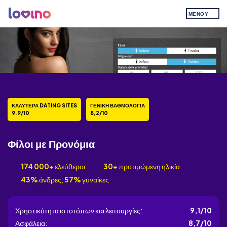
ΜΕΝΟΎ
ΚΑΛΎΤΕΡΑ DATING SITES
ΓΕΝΙΚΉ ΒΑΘΜΟΛΟΓΊΑ
9.9/10
8,2/10
Φίλοι με Προνόμια
174 000+
ελεύθεροι
30+
προτιμώμενη ηλικία
43%
άνδρες,
57%
γυναίκες
Γενική βαθμολογία
Χρηστικότητα ιστοτόπων και λειτουργίες:
9,1/10
Ασφάλεια:
8,7/10