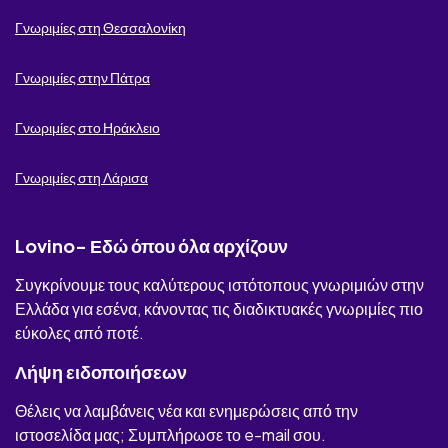
Milfakia.com
Γνωριμίες στη Θεσσαλονίκη
Online fantasioseis
Γνωριμίες στην Πάτρα
Rantevou.online
Γνωριμίες στο Ηράκλειο
Victoria Milan
Γνωριμίες στη Λάρισα
Eligible Greeks
Lov
Lovino- Εδώ όπου όλα αρχίζουν
ΆτακτοΦλερτ
Συγκρίνουμε τους καλύτερους ιστότοπους γνωριμιών στην
Ελλάδα για εσένα, κάνοντας τις διαδικτυακές γνωριμίες πιο
Erodate
εύκολες από ποτέ.
Tender Mums
Λήψη ειδοποιήσεων
Θέλεις να λαμβάνεις νέα και ενημερώσεις από την
Asvgoume
ιστοσελίδα μας; Συμπλήρωσε το e-mail σου.