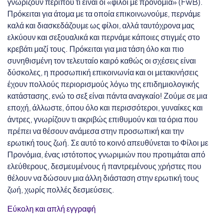
γνωρίζουν περίπου τι είναι οι «φίλοι με προνόμια» (FwB).
Πρόκειται για άτομα με τα οποία επικοινωνούμε, περνάμε
καλά και διασκεδάζουμε ως φίλοι, αλλά ταυτόχρονα μας
ελκύουν και σεξουαλικά και περνάμε κάποιες στιγμές στο
κρεβάτι μαζί τους. Πρόκειται για μια τάση όλο και πιο
συνηθισμένη τον τελευταίο καιρό καθώς οι σχέσεις είναι
δύσκολες, η προσωπική επικοινωνία και οι μετακινήσεις
έχουν πολλούς περιορισμούς λόγω της επιδημιολογικής
κατάστασης, ενώ το σεξ είναι πάντα αναγκαίο! Ζούμε σε μια
εποχή, άλλωστε, όπου όλο και περισσότεροι, γυναίκες και
άντρες, γνωρίζουν τι ακριβώς επιθυμούν και τα όρια που
πρέπει να θέσουν ανάμεσα στην προσωπική και την
ερωτική τους ζωή. Σε αυτό το κοινό απευθύνεται το Φίλοι με
Προνόμια, ένας ιστότοπος γνωριμιών που προτιμάται από
ελεύθερους, δεσμευμένους ή παντρεμένους χρήστες που
θέλουν να δώσουν μια άλλη διάσταση στην ερωτική τους
ζωή, χωρίς πολλές δεσμεύσεις.
Εύκολη και απλή εγγραφή