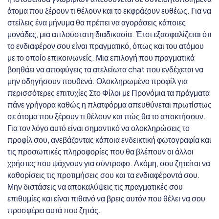
άτομα που ξέρουν τι θέλουν και το εκφράζουν ευθέως. Για να
στείλεις ένα μήνυμα θα πρέπει να αγοράσεις κάποιες
μονάδες, μια απλούστατη διαδικασία. Έτσι εξασφαλίζεται ότι
το ενδιαφέρον σου είναι πραγματικό, όπως και του ατόμου
με το οποίο επικοινωνείς. Μια επιλογή που πραγματικά
βοηθάει να αποφύγεις τα ατελείωτα chat που ενδέχεται να
μην οδηγήσουν πουθενά. Ολοκληρωμένο προφίλ για
περισσότερες επιτυχίες Στο Φίλοι με Προνόμια τα πράγματα
πάνε γρήγορα καθώς η πλατφόρμα απευθύνεται πρωτίστως
σε άτομα που ξέρουν τι θέλουν και πώς θα το αποκτήσουν.
Για τον λόγο αυτό είναι σημαντικό να ολοκληρώσεις το
προφίλ σου, ανεβάζοντας κάποια ενδεικτική φωτογραφία και
τις προσωπικές πληροφορίες που θα βλέπουν οι άλλοι
χρήστες που ψάχνουν για σύντροφο. Ακόμη, σου ζητείται να
καθορίσεις τις προτιμήσεις σου και τα ενδιαφέροντά σου.
Μην διστάσεις να αποκαλύψεις τις πραγματικές σου
επιθυμίες και είναι πιθανό να βρεις αυτόν που θέλει να σου
προσφέρει αυτά που ζητάς.