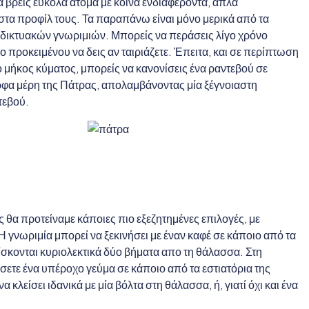
α βρεις εύκολα άτομα με κοινά ενδιαφέροντα, απλά
στα προφίλ τους. Τα παραπάνω είναι μόνο μερικά από τα
δικτυακών γνωριμιών. Μπορείς να περάσεις λίγο χρόνο
 προκειμένου να δεις αν ταιριάζετε. Έπειτα, και σε περίπτωση
ιο μήκος κύματος, μπορείς να κανονίσεις ένα ραντεβού σε
ρφα μέρη της Πάτρας, απολαμβάνοντας μία ξέγνοιαστη
τεβού.
ίες θα προτείναμε κάποιες πιο εξεζητημένες επιλογές, με
Η γνωριμία μπορεί να ξεκινήσει με έναν καφέ σε κάποιο από τα
ρίσκονται κυριολεκτικά δύο βήματα απο τη θάλασσα. Στη
σετε ένα υπέροχο γεύμα σε κάποιο από τα εστιατόρια της
 κλείσει ιδανικά με μία βόλτα στη θάλασσα, ή, γιατί όχι και ένα