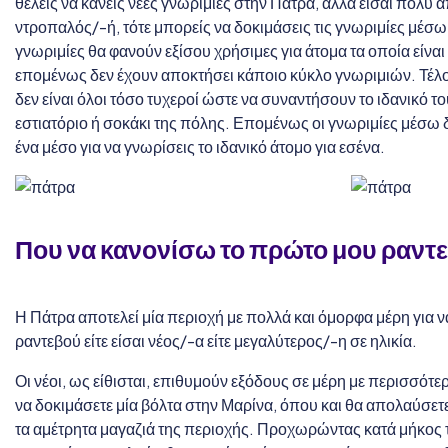
θέλεις να κάνεις νέες γνωριμίες στην Πάτρα, αλλά είσαι πολύ
ντροπαλός/-ή, τότε μπορείς να δοκιμάσεις τις γνωριμίες μέσω
γνωριμίες θα φανούν εξίσου χρήσιμες για άτομα τα οποία είναι
επομένως δεν έχουν αποκτήσει κάποιο κύκλο γνωριμιών. Τέλο
δεν είναι όλοι τόσο τυχεροί ώστε να συναντήσουν το ιδανικό το
εστιατόριο ή σοκάκι της πόλης. Επομένως οι γνωριμίες μέσω
ένα μέσο για να γνωρίσεις το ιδανικό άτομο για εσένα.
Που να κανονίσω το πρώτο μου ραντ
Η Πάτρα αποτελεί μία περιοχή με πολλά και όμορφα μέρη για ν
ραντεβού είτε είσαι νέος/-α είτε μεγαλύτερος/-η σε ηλικία.
Οι νέοι, ως είθισται, επιθυμούν εξόδους σε μέρη με περισσότε
να δοκιμάσετε μία βόλτα στην Μαρίνα, όπου και θα απολαύσετ
τα αμέτρητα μαγαζιά της περιοχής. Προχωρώντας κατά μήκος 