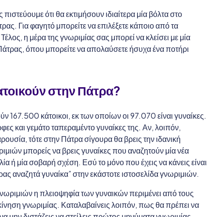
ς πιστεύουμε ότι θα εκτιμήσουν ιδιαίτερα μία βόλτα στο
ρας. Για φαγητό μπορείτε να επιλέξετε κάποιο από τα
 Τέλος, η μέρα της γνωριμίας σας μπορεί να κλείσει με μία
Πάτρας, όπου μπορείτε να απολαύσετε ήσυχα ένα ποτήρι
ατοικούν στην
Πάτρα?
ύν 167.500 κάτοικοι, εκ των οποίων οι 97.070 είναι γυναίκες.
ρφες και γεμάτο ταπεραμέντο γυναίκες της. Αν, λοιπόν,
ρουσία, τότε στην Πάτρα σίγουρα θα βρεις την ιδανική
ωριμιών μπορείς να βρεις γυναίκες που αναζητούν μία νέα
λία ή μία σοβαρή σχέση. Εσύ το μόνο που έχεις να κάνεις είναι
δρας αναζητά γυναίκα” στην εκάστοτε ιστοσελίδα γνωριμιών.
 γνωριμιών η πλειοψηφία των γυναικών περιμένει από τους
κίνηση γνωριμίας. Καταλαβαίνεις λοιπόν, πως θα πρέπει να
 να μην διστάζεις να στείλεις πρώτος μηνύματα γνωριμίας.