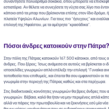
συναντήσετε πολυάριθμα σοκάκια, όπου μπορείτε να επισκεφθε
εστιατόρια. Αν θέλετε να συνεχίσετε τη νύχτα σας λίγο πιο έντο
κάποιο από τα μπαρ που βρίσκονται επίσης στον ίδιο δρόμο, 
πλατεία Υψηλών Αλωνίων. Για τους πιο “ήσυχους” και εναλλακ
επιλογή της Ηφαίστου, με τα αμέτρητα “κρασάδικα”.
Πόσοι άνδρες κατοικούν στην
Πάτρα
Στην πόλη της Πάτρας κατοικούν 167.500 κάτοικοι, από τους ο
άνδρες. Που ξέρεις; Ίσως ανάμεσα σε αυτούς να βρίσκεται ο ιδα
ιστοσελίδες γνωριμιών απλά επέλεξε την επιλογή “Γυναίκα αν
τοποθεσία που επιθυμείς, και έπειτα θα σου εμφανιστούν οι 
γνωριμία στην περιοχή της Πάτρας καθώς και στα περίχωρα.
Στις διαδικτυακές κοινότητες γνωριμιών θα βρεις άνδρες που
γνωριμιών. Βέβαια, καλό θα ήταν να μην περιμένεις απλά κάπο
αλλά να πάρεις την πρωτοβουλία και να ξεκινήσεις εσύ μία νέα
θα γνωρίσεις μονάχα άτομα που σε ενδιαφέρουν πραγματικά.