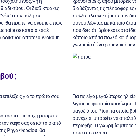
 απασχολημένος/-η ή
χρονοτριβείς, αφού μπορείς ν
 διαδικτύου. Οι διαδικτυακές
διαβάζοντας τις πληροφορίες 
 “νέα” στην πόλη και
πολλά πλεονεκτήματα των δια
ς, θα πρέπει να σκεφτείς πως
συνομιλώντας με κάποιο άτομο
υς ταίρι σε κάποιο καφέ,
που δεις ότι βρίσκεστε στο ίδ
 διαδικτύου αποτελούν ακόμη
κάποιο από τα πολλά και όμο
γνωριμία ή ένα ρομαντικό ραν
εβού;
α επιλέξεις για το πρώτο σου
Για τις λίγο μεγαλύτερες ηλικ
λιγότερη φασαρία και κίνηση. 
μαγαζιά του Ρίου, τα οποία β
ρο κόσμο. Για αρχή μπορείτε
συνέχεια, μπορείτε να απολαύ
ε τον καφέ σας σε κάποιο από
περιοχής. Η γνωριμία μπορεί να
της Ρήγα Φεραίου, θα
ποτό στο κέντρο.