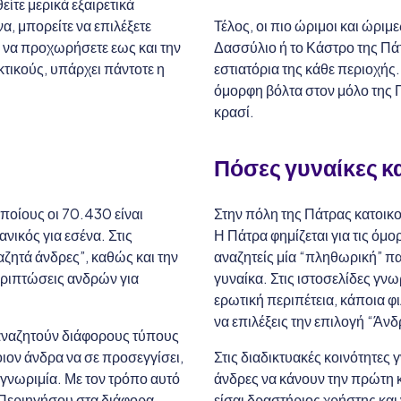
ίτε μερικά εξαιρετικά
να, μπορείτε να επιλέξετε
Τέλος, οι πιο ώριμοι και ώριμε
ή να προχωρήσετε εως και την
Δασσύλιο ή το Κάστρο της Πάτ
τικούς, υπάρχει πάντοτε η
εστιατόρια της κάθε περιοχής.
όμορφη βόλτα στον μόλο της 
κρασί.
?
Πόσες γυναίκες κ
ποίους οι 70.430 είναι
Στην πόλη της Πάτρας κατοικο
νικός για εσένα. Στις
Η Πάτρα φημίζεται για τις όμο
αζητά άνδρες”, καθώς και την
αναζητείς μία “πληθωρική” πα
περιπτώσεις ανδρών για
γυναίκα. Στις ιστοσελίδες γν
ερωτική περιπέτεια, κάποια φι
να επιλέξεις την επιλογή “Άν
 αναζητούν διάφορους τύπους
ιον άνδρα να σε προσεγγίσει,
Στις διαδικτυακές κοινότητες
 γνωριμία. Με τον τρόπο αυτό
άνδρες να κάνουν την πρώτη 
 Περιηγήσου στα διάφορα
είσαι δραστήριος χρήστης και