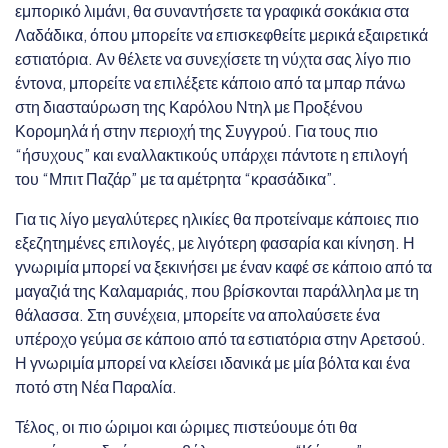
εμπορικό λιμάνι, θα συναντήσετε τα γραφικά σοκάκια στα
Λαδάδικα, όπου μπορείτε να επισκεφθείτε μερικά εξαιρετικά
εστιατόρια. Αν θέλετε να συνεχίσετε τη νύχτα σας λίγο πιο
έντονα, μπορείτε να επιλέξετε κάποιο από τα μπαρ πάνω
στη διασταύρωση της Καρόλου Ντηλ με Προξένου
Κορομηλά ή στην περιοχή της Συγγρού. Για τους πιο
“ήσυχους” και εναλλακτικούς υπάρχει πάντοτε η επιλογή
του “Μπιτ Παζάρ” με τα αμέτρητα “κρασάδικα”.
Για τις λίγο μεγαλύτερες ηλικίες θα προτείναμε κάποιες πιο
εξεζητημένες επιλογές, με λιγότερη φασαρία και κίνηση. Η
γνωριμία μπορεί να ξεκινήσει με έναν καφέ σε κάποιο από τα
μαγαζιά της Καλαμαριάς, που βρίσκονται παράλληλα με τη
θάλασσα. Στη συνέχεια, μπορείτε να απολαύσετε ένα
υπέροχο γεύμα σε κάποιο από τα εστιατόρια στην Αρετσού.
Η γνωριμία μπορεί να κλείσει ιδανικά με μία βόλτα και ένα
ποτό στη Νέα Παραλία.
Τέλος, οι πιο ώριμοι και ώριμες πιστεύουμε ότι θα