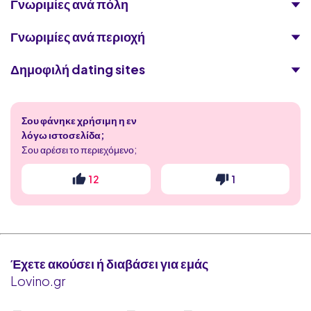
Γνωριμίες ανά πόλη
Γνωριμίες ανά περιοχή
Δημοφιλή dating sites
C-Date
Σου φάνηκε χρήσιμη η εν
Lust
λόγω ιστοσελίδα;
Σου αρέσει το περιεχόμενο;
Φίλοι με Προνόμια
12
1
Badoo
GreekDick
MilfChat
Έχετε ακούσει ή διαβάσει για εμάς
Lovino.gr
Eurofling