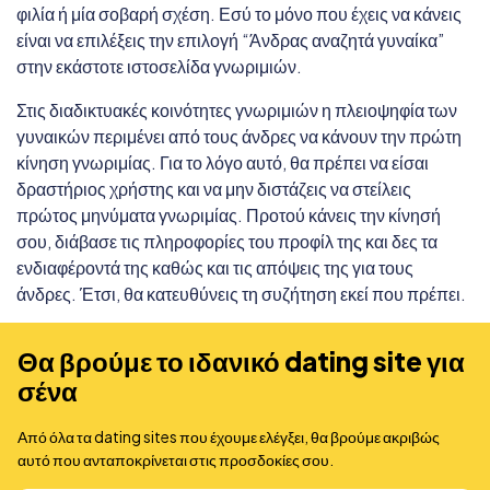
φιλία ή μία σοβαρή σχέση. Εσύ το μόνο που έχεις να κάνεις
είναι να επιλέξεις την επιλογή “Άνδρας αναζητά γυναίκα”
στην εκάστοτε ιστοσελίδα γνωριμιών.
Στις διαδικτυακές κοινότητες γνωριμιών η πλειοψηφία των
γυναικών περιμένει από τους άνδρες να κάνουν την πρώτη
κίνηση γνωριμίας. Για το λόγο αυτό, θα πρέπει να είσαι
δραστήριος χρήστης και να μην διστάζεις να στείλεις
πρώτος μηνύματα γνωριμίας. Προτού κάνεις την κίνησή
σου, διάβασε τις πληροφορίες του προφίλ της και δες τα
ενδιαφέροντά της καθώς και τις απόψεις της για τους
άνδρες. Έτσι, θα κατευθύνεις τη συζήτηση εκεί που πρέπει.
Θα βρούμε το ιδανικό dating site για
σένα
Από όλα τα dating sites που έχουμε ελέγξει, θα βρούμε ακριβώς
αυτό που ανταποκρίνεται στις προσδοκίες σου.