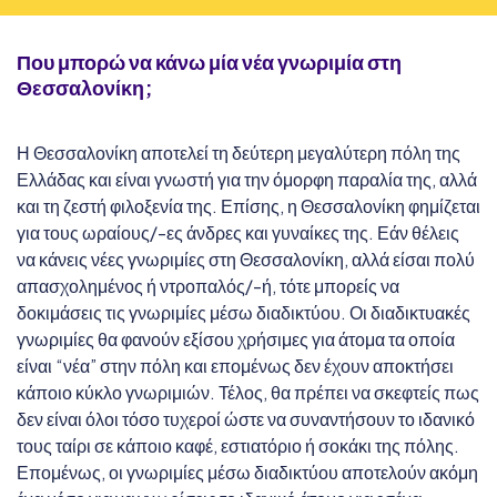
Που μπορώ να κάνω μία νέα γνωριμία στη
Θεσσαλονίκη;
Η Θεσσαλονίκη αποτελεί τη δεύτερη μεγαλύτερη πόλη της
Ελλάδας και είναι γνωστή για την όμορφη παραλία της, αλλά
και τη ζεστή φιλοξενία της. Επίσης, η Θεσσαλονίκη φημίζεται
για τους ωραίους/-ες άνδρες και γυναίκες της. Εάν θέλεις
να κάνεις νέες γνωριμίες στη Θεσσαλονίκη, αλλά είσαι πολύ
απασχολημένος ή ντροπαλός/-ή, τότε μπορείς να
δοκιμάσεις τις γνωριμίες μέσω διαδικτύου. Οι διαδικτυακές
γνωριμίες θα φανούν εξίσου χρήσιμες για άτομα τα οποία
είναι “νέα” στην πόλη και επομένως δεν έχουν αποκτήσει
κάποιο κύκλο γνωριμιών. Τέλος, θα πρέπει να σκεφτείς πως
δεν είναι όλοι τόσο τυχεροί ώστε να συναντήσουν το ιδανικό
τους ταίρι σε κάποιο καφέ, εστιατόριο ή σοκάκι της πόλης.
Επομένως, οι γνωριμίες μέσω διαδικτύου αποτελούν ακόμη