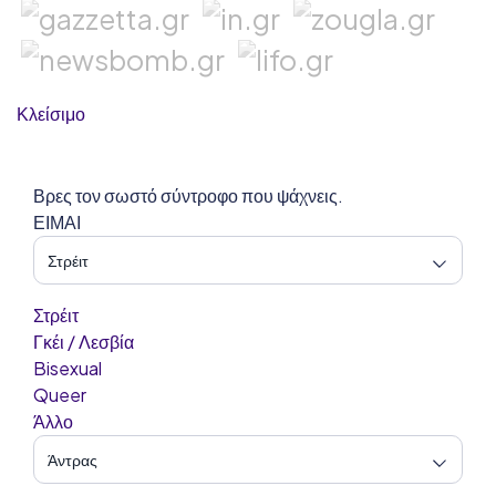
MyDates
Perfect Date
vresgynaikares.com
Κλείσιμο
Fuckbook
Βρες τον σωστό σύντροφο που ψάχνεις.
Ονλάιν Πάθος
ΕΙΜΑΙ
Zoosk
Maxxlove
Στρέιτ
Γκέι / Λεσβία
ΕγχώριοΦλερτ
Bisexual
Queer
Sxeseis
Άλλο
Milfakia.com