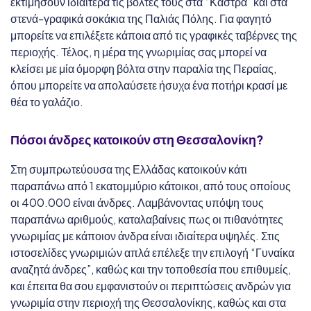
εκτιμήσουν ιδιαίτερα τις βόλτες τους στα “Κάστρα” και στα
στενά-γραφικά σοκάκια της Παλιάς Πόλης. Για φαγητό
μπορείτε να επιλέξετε κάποια από τις γραφικές ταβέρνες της
περιοχής. Τέλος, η μέρα της γνωριμίας σας μπορεί να
κλείσει με μία όμορφη βόλτα στην παραλία της Περαίας,
όπου μπορείτε να απολαύσετε ήσυχα ένα ποτήρι κρασί με
θέα το γαλάζιο.
Πόσοι άνδρες κατοικούν στη
Θεσσαλονίκη?
Στη συμπρωτεύουσα της Ελλάδας κατοικούν κάτι
παραπάνω από 1 εκατομμύριο κάτοικοι, από τους οποίους
οι 400.000 είναι άνδρες. Λαμβάνοντας υπόψη τους
παραπάνω αριθμούς, καταλαβαίνεις πως οι πιθανότητες
γνωριμίας με κάποιον άνδρα είναι ιδιαίτερα υψηλές. Στις
ιστοσελίδες γνωριμιών απλά επέλεξε την επιλογή “Γυναίκα
αναζητά άνδρες”, καθώς και την τοποθεσία που επιθυμείς,
και έπειτα θα σου εμφανιστούν οι περιπτώσεις ανδρών για
γνωριμία στην περιοχή της Θεσσαλονίκης, καθώς και στα